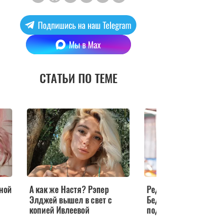
СТАТЬИ ПО ТЕМЕ
Редкий кадр: Андрей
Инсайдер сообщил о
Бедняков показал
свадьбе Насти Ивле
подросшую дочь