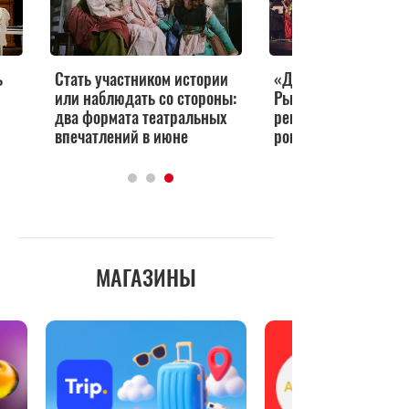
ь
Стать участником истории
«Дух Соноры» Алек
или наблюдать со стороны:
Рыбникова: открыта
два формата театральных
репетиция в день 5
впечатлений в июне
рок-оперы
МАГАЗИНЫ