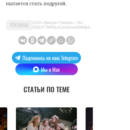
пытается стать подругой.
ООО «Виасат Глобал», 18+
РЕКЛАМА
ERID:F7NfYUJCUneVcwkDNSkA
СТАТЬИ ПО ТЕМЕ