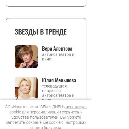
ЗВЕЗДЫ В ТРЕНДЕ
Вера Алентова
актриса театра и
кино
Юлия Меньшова
телеведущая,
продюсер,
актриса театра и
кино
АО «Издательство СЕМЬ ДНЕЙ»
использует
Ольга Бузова
cookie
для персонализации сервисов и
удобства пользователей. Вы можете
актриса, певица,
запретить сохранение cookie в настройках
телеведущая
своего браузера.