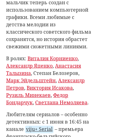
мальчик теперь создан с
использованием компьютерной
графики. Всеми любимые с
детства мелодии из
классического советского фильма
сохранятся, но история обрастет
свежими сюжетными линиями.
В ролях:
Виталия Корниенко
,
Александр Яценко
,
Анастасия
Талызина
, Степан Белозеров,
Марк Эйдельштейн
,
Александр
Петров
,
Виктория Исакова
,
Рузиль Минекаев
,
Федор
Бондарчук
,
Светлана Немоляева
.
Любителям сериалов – особенно
детективных: с 1 июня в 16:45 на
канале
viju+ Serial
– премьера
французско-бельгийского