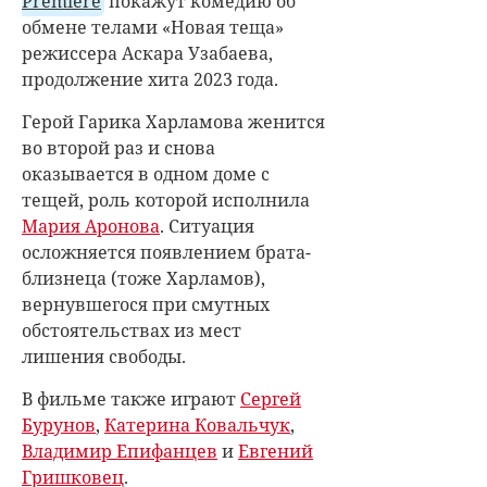
Premiere
покажут комедию об
обмене телами «Новая теща»
режиссера Аскара Узабаева,
продолжение хита 2023 года.
Герой Гарика Харламова женится
во второй раз и снова
оказывается в одном доме с
тещей, роль которой исполнила
Мария Аронова
. Ситуация
осложняется появлением брата-
близнеца (тоже Харламов),
вернувшегося при смутных
обстоятельствах из мест
лишения свободы.
В фильме также играют
Сергей
Бурунов
,
Катерина Ковальчук
,
Владимир Епифанцев
и
Евгений
Гришковец
.