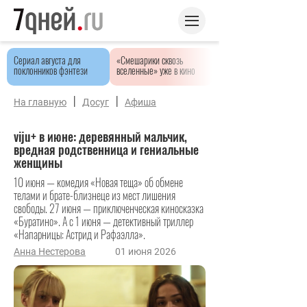
Сериал августа для
«Смешарики сквозь
поклонников фэнтези
вселенные» уже в кино
|
|
На главную
Досуг
Афиша
viju+ в июне: деревянный мальчик,
вредная родственница и гениальные
женщины
10 июня — комедия «Новая теща» об обмене
телами и брате-близнеце из мест лишения
свободы. 27 июня — приключенческая киносказка
«Буратино». А с 1 июня — детективный триллер
«Напарницы: Астрид и Рафаэлла».
Анна Нестерова
01 июня 2026