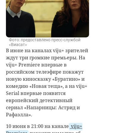
Фото: предоставлено пресс-службой
«Виасат»
В июне на каналах viju+ зрителей
ждут три громкие премьеры. На
viju+ Premiere впервые в
российском телеэфире покажут
новую киносказку «Буратино» и
комедию «Новая теща», а на viju+
Serial впервые появится
европейский детективный
сериал «Напарницы: Астрид и
Рафаэлла».
10 июня в 21:00 на канале
viju+