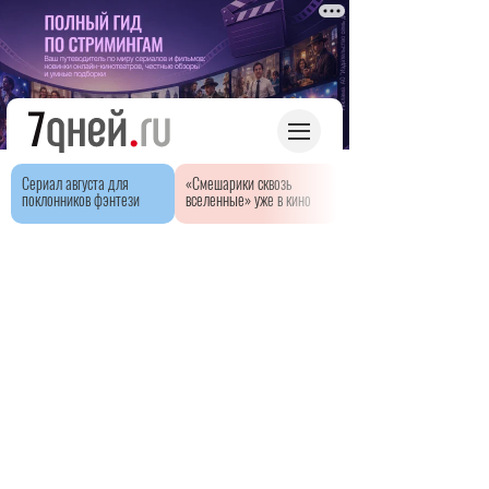
Сериал августа для
«Смешарики сквозь
поклонников фэнтези
вселенные» уже в кино