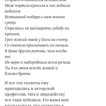
Меж первым криком и последним
вздохом
Всевышний подарил нам жизни
суету.
Стремись не растерять судьбу по
крохам,
Грех всякий твой у Бога на счету.
Со стоном просыпаюсь по ночам,
В душе другие ритмы, чем когда-
то.
Не верю я надгробным всем речам,
Ты для меня всегда живой и
ближе брата.
И все эти таланты ему
пригодились в актерской
профессии, тяга к лицедейству
все-таки победила. Его мама мне
рассказывала, что актерство в