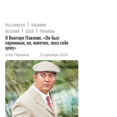
|
На главную
Караван
|
|
историй
2024
Декабрь
О Викторе Павлове. «Он был
скромным, но, конечно, знал себе
цену»
Олег Перанов
23 декабря 2024