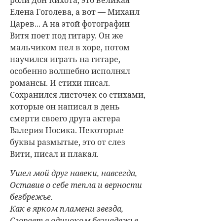
роли Дон Кихота, это великая
Елена Гоголева, а вот — Михаил
Царев... А на этой фотографии
Витя поет под гитару. Он же
мальчиком пел в хоре, потом
научился играть на гитаре,
особенно волшебно исполнял
романсы. И стихи писал.
Сохранился листочек со стихами,
которые он написал в день
смерти своего друга актера
Валерия Носика. Некоторые
буквы размытые, это от слез
Вити, писал и плакал.
Ушел мой друг навеки, навсегда,
Оставив о себе тепла и верности
безбрежье.
Как в ярком пламени звезда,
Сгорает в одиноком безнадежье.