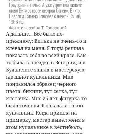
Грауэрмана, ночью. А уже утром под окнами
стоял Витя со своей сестрой Соней». Виктор
Павлов и Татьяна Говорова с дочкой Сашей,
1968 год
Фото: из архива Т. Говоровой
А дальше... Все было по-
прежнему: Витька не очень-то и
клевал на меня. Я тогда решила
показать себя во всей красе. Как-
то была в поездке в Венгрии, и в
Будапеште зашла в мастерскую,
где шьют купальники. Мне
понравился образец черного
цвета: бикини, тут сетка, тут
клеточка. Мне 25 лет, фигурка-то
была точеная. Я заказала такой
купальник. Когда пришла на
примерку, мастер вывел меня в
этом купальнике в вестибюль,