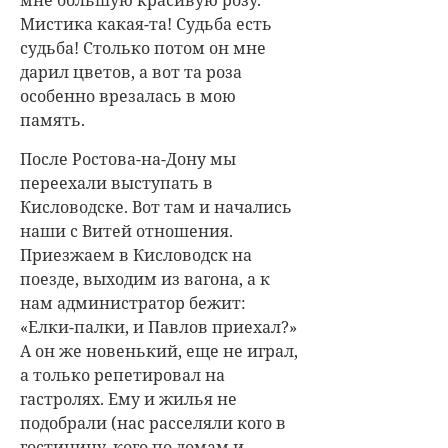
Мистика какая-та! Судьба есть
судьба! Столько потом он мне
дарил цветов, а вот та роза
особенно врезалась в мою
память.
После Ростова-на-Дону мы
переехали выступать в
Кисловодске. Вот там и начались
наши с Витей отношения.
Приезжаем в Кисловодск на
поезде, выходим из вагона, а к
нам администратор бежит:
«Елки-палки, и Павлов приехал?»
А он же новенький, еще не играл,
а только репетировал на
гастролях. Ему и жилья не
подобрали (нас расселяли кого в
гостиницу, кого по домам и