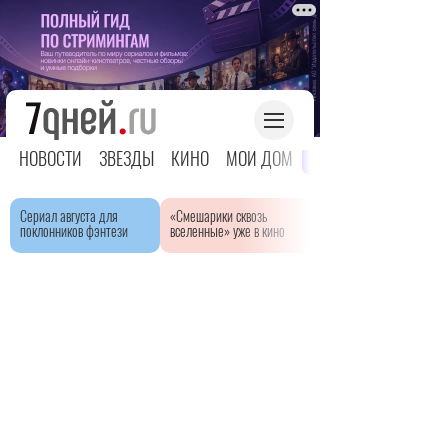
НОВОСТИ
ЗВЕЗДЫ
КИНО
МОЙ ДОМ
ЯРКОЕ ДЕТСТВО
Сериал августа для
«Смешарики сквозь
поклонников фэнтези
вселенные» уже в кино