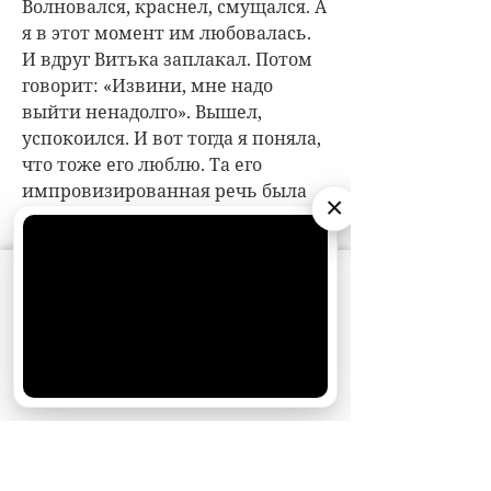
Волновался, краснел, смущался. А
я в этот момент им любовалась.
И вдруг Витька заплакал. Потом
говорит: «Извини, мне надо
выйти ненадолго». Вышел,
успокоился. И вот тогда я поняла,
что тоже его люблю. Та его
импровизированная речь была
×
трогательной, такой детско-
эмоциональной!
АО «Издательство СЕМЬ ДНЕЙ»
использует
Вернувшись в Москву, мы еще
cookie
для персонализации сервисов и
год женихались. Шло время, а
удобства пользователей. Вы можете
никаких предложений от него не
запретить сохранение cookie в настройках
своего браузера.
поступало. Думаю: так ведь
Хорошо
можно и в старых девах остаться.
Завела с ним разговор об этом,
даже слезу пришлось пустить.
Это была некая хитрость с моей