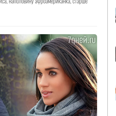
иса, наполовину афроамериканка, старше