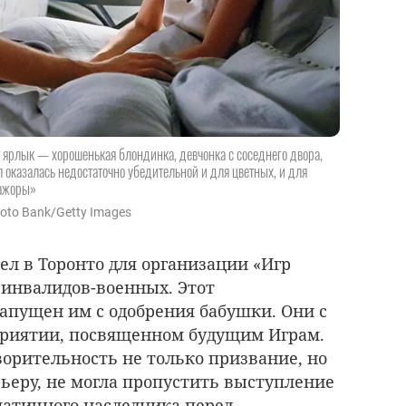
 ярлык — хорошенькая блондинка, девчонка с соседнего двора,
 оказалась недостаточно убедительной и для цветных, и для
мажоры»
oto Bank/Getty Images
тел в Торонто для организации «Игр
инвалидов-военных. Этот
апущен им с одобрения бабушки. Они с
приятии, посвященном будущим Играм.
ворительность не только призвание, но
ьеру, не могла пропустить выступление
атичного наследника перед