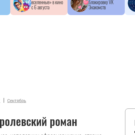
вселенные» в кино
блокировку VK
с 6 августа
Знакомств
|
7
Сентябрь
оролевский роман