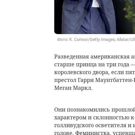
Фото: K. Connor/Getty Images; Allstar
Разведенная американская а
старше принца на три года 
королевского двора, если пя
престол Гарри Маунтбаттен-
Меган Маркл.
Они познакомились прошлой
характером и склонностью к
голливудского осветителя и 
голове. Феминистка, успевш