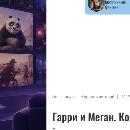
поклонников
фэнтези
|
|
На главную
Караван историй
201
Гарри и Меган. К