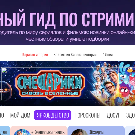
Караван историй
Коллекция Караван историй
7 Дней
НО
МОЙ ДОМ
ЯРКОЕ ДЕТСТВО
ГОРОСКОПЫ
ДОСУГ
ЗДО
 для
«Смешарики сквозь
Обходим