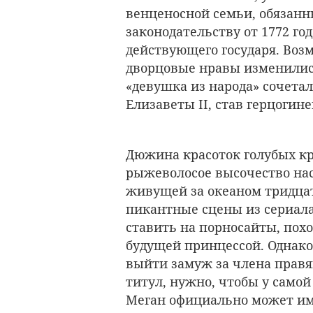
венценосной семьи, обязанн
законодательству от 1772 го
действующего государя. Воз
дворцовые нравы изменились,
«девушка из народа» сочета
Елизаветы II, став герцогин
Дюжина красоток голубых кр
рыжеволосое высочество нас
живущей за океаном тридца
пикантные сцены из сериал
ставить на порносайты, пох
будущей принцессой. Однако 
выйти замуж за члена прав
титул, нужно, чтобы у самой
Меган официально может им