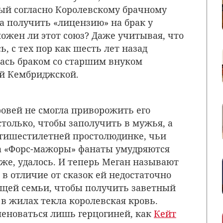
ый согласно Королевскому брачному
да получить «лицензию» на брак у
можен ли этот союз? Даже учитывая, что
 с тех пор как шесть лет назад
лась браком со старшим внуком
ей Кембриджской.
овей не смогла приворожить его
только, чтобы заполучить в мужья, а
тишестилетней простолюдинке, чьи
а «Форс-мажоры» фанаты умудряются
оже, удалось. И теперь Меган называют
в отличие от сказок ей недостаточно
ящей семьи, чтобы получить заветный
 в жилах текла королевская кровь.
еноваться лишь герцогиней, как
Кейт