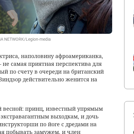
/USA NETWORK/Legion-media
ктриса, наполовину афроамериканка,
— не самая приятная перспектива для
тый по счету в очереди на британский
Виндзор действительно женится на
 весной: принц, известный упрямым
 экстравагантным выходкам, и дочь
инструкторши по йоге с дредами на
ая побывать замужем, и член