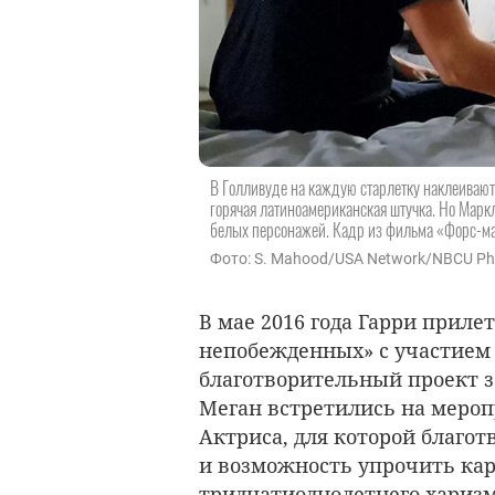
В Голливуде на каждую старлетку наклеивают
горячая латиноамериканская штучка. Но Маркл
белых персонажей. Кадр из фильма «Форс-
Фото: S. Mahood/USA Network/NBCU Ph
В мае 2016 года Гарри приле
непобежденных» с участием 
благотворительный проект з
Меган встретились на меро
Актриса, для которой благот
и возможность упрочить кар
тридцатиоднолетнего харизм