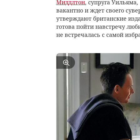
Миддлтон
, супруга Уильяма,
вакантно и ждет своего сувер
утверждают британские издан
готова пойти навстречу люби
не встречалась с самой избр