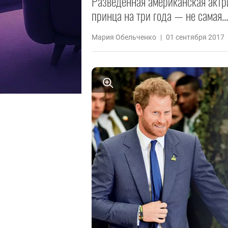
Разведенная американская актр
принца на три года — не самая...
Мария Обельченко
|
01 сентября 2017