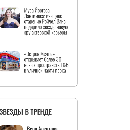
Муза Йоргоса
Лантимоса: изящное
старение Рэйчел Вайс
подарило звезде новую
эру актерской карьеры
«Остров Мечты»
открывает более 30
новых пространств F&B
в уличной части парка
ЗВЕЗДЫ В ТРЕНДЕ
Вера Алентова