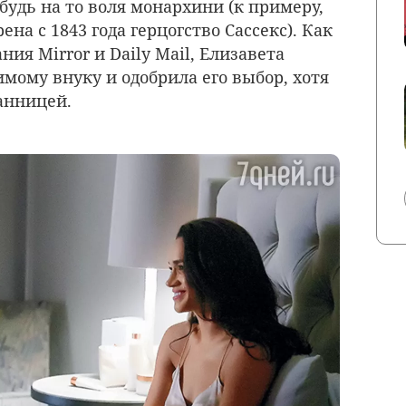
 будь на то воля монархини (к примеру,
ена с 1843 года герцогство Сассекс). Как
ия Mirror и Daily Mail, Елизавета
мому внуку и одобрила его выбор, хотя
анницей.