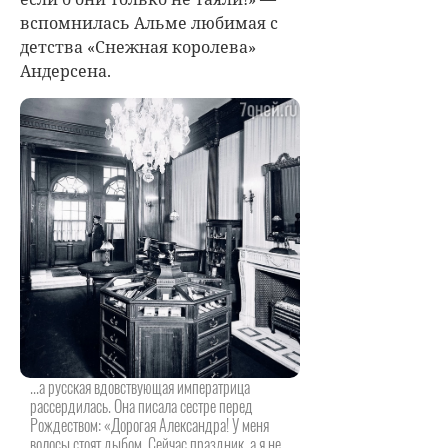
вспомнилась Альме любимая с
детства «Снежная королева»
Андерсена.
...а русская вдовствующая императрица
рассердилась. Она писала сестре перед
Рождеством: «Дорогая Александра! У меня
волосы стоят дыбом. Сейчас праздник, а я не