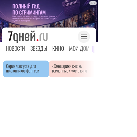
НОВОСТИ
ЗВЕЗДЫ
КИНО
МОЙ ДОМ
ЯРКОЕ ДЕТСТВО
Сериал августа для
«Смешарики сквозь
поклонников фэнтези
вселенные» уже в кино