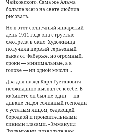
Чайковского. Сама же Альма
больше всего на свете любила
рисовать.
Но в этот солнечный январский
день 1911 года она с грустью
смотрела в окно. Художница
получила первый серьезный
заказ от Фаберже, но огромный,
сроки — минимальные, а в
голове — ни одной мысли...
Два дня назад Карл Густавович
неожиданно вызвал ее к себе. В
кабинете он был не один — на
диване сидел солидный господин
с усталым лицом, седеющей
бородкой и пронзительными
синими глазами. «Эммануил
Людвигович, позвольте вам