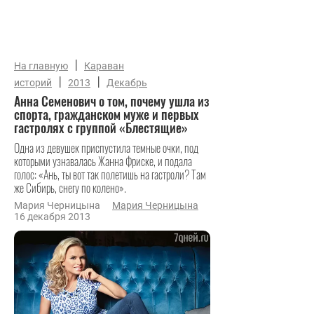
|
На главную
Караван
|
|
историй
2013
Декабрь
Анна Семенович о том, почему ушла из
спорта, гражданском муже и первых
гастролях с группой «Блестящие»
Одна из девушек приспустила темные очки, под
которыми узнавалась Жанна Фриске, и подала
голос: «Ань, ты вот так полетишь на гастроли? Там
же Сибирь, снегу по колено».
Мария Черницына
Мария Черницына
16 декабря 2013