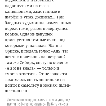
подростки: в пуховиках с
надвинутыми на глаза
капюшонами, замотанные в
шарфы, в уггах, джинсах… Три
бледных худых лица, измученных
перелетами, разом повернулись
ко мне. Одна из девушек
приспустила темные очки, под
которыми узнавалась Жанна
Фриске, и подала голос: «Ань, ты
вот так полетишь на гастроли?
Там же Сибирь, снегу по колено».
«А я и не знала», — только и
смогла ответить. От неловкости
захотелось снять «шпильки» и
пойти к самолету в носках: шлеп-
шлеп-шлеп.
Девчонки меня поддержали: «Ты молодец, но у
нас тут не фигурное катание». Выбить из меня