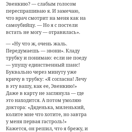
Эвенкию? — слабым голосом
переспрашиваю я. И замечаю,
что врач смотрит на меня как на
самоубийцу. — Но я с постели
встать не могу — отравилась».
— «Ну что ж, очень жаль.
Передумаешь — звони». Кладу
трубку и понимаю: если не поеду
— упущу единственный шанс!
Буквально через минуту уже
кричу в трубку: «Я согласна! Лечу
в эту вашу, как ее, Эвенкию!»
Даже в карту не заглянула — где
это находится. А потом умоляю
доктора: «Дяденька, миленький,
колите мне что хотите, но завтра
у меня первая гастроль!»
Кажется, он решил, что я брежу, и