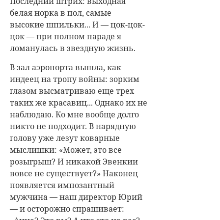
Последний штрих: выходная
белая норка в пол, самые
высокие шпильки... И — цок-цок-
цок — при полном параде я
ломанулась в звездную жизнь.
В зал аэропорта вышла, как
индеец на тропу войны: зорким
глазом высматриваю еще трех
таких же красавиц... Однако их не
наблюдаю. Ко мне вообще долго
никто не подходит. В нарядную
голову уже лезут коварные
мыслишки: «Может, это все
розыгрыш? И никакой Эвенкии
вовсе не существует?» Наконец
появляется импозантный
мужчина — наш директор Юрий
— и осторожно спрашивает: