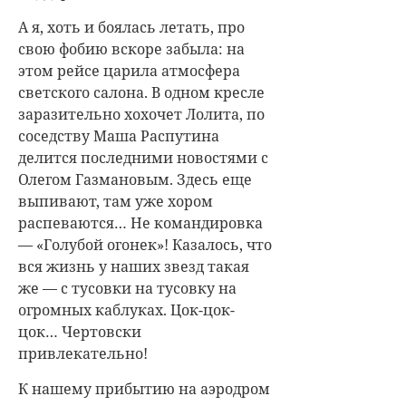
А я, хоть и боялась летать, про
свою фобию вскоре забыла: на
этом рейсе царила атмосфера
светского салона. В одном кресле
заразительно хохочет Лолита, по
соседству Маша Распутина
делится последними новостями с
Олегом Газмановым. Здесь еще
выпивают, там уже хором
распеваются… Не командировка
— «Голубой огонек»! Казалось, что
вся жизнь у наших звезд такая
же — с тусовки на тусовку на
огромных каблуках. Цок-цок-
цок… Чертовски
привлекательно!
К нашему прибытию на аэродром