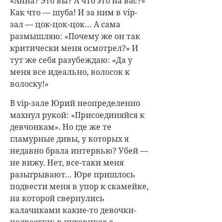
«Анна? Это вы? А что это на вас?»
Как что — шуба! И за ним в vip-
зал — цок-цок-цок… А сама
размышляю: «Почему же он так
критически меня осмотрел?» И
тут же себя разубеждаю: «Да у
меня все идеально, волосок к
волоску!»
В vip-зале Юрий неопределенно
махнул рукой: «Присоединяйся к
девчонкам». Но где же те
гламурные дивы, у которых я
недавно брала интервью? Убей —
не вижу. Нет, все-таки меня
разыгрывают… Юре пришлось
подвести меня в упор к скамейке,
на которой свернулись
калачиками какие-то девочки-