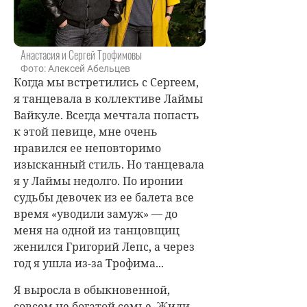
Анастасия и Сергей Трофимовы
Фото: Алексей Абельцев
Когда мы встретились с Сергеем,
я танцевала в коллективе Лаймы
Вайкуле. Всегда мечтала попасть
к этой певице, мне очень
нравился ее неповторимо
изысканный стиль. Но танцевала
я у Лаймы недолго. По иронии
судьбы девочек из ее балета все
время «уводили замуж» — до
меня на одной из танцовщиц
женился Григорий Лепс, а через
год я ушла из-за Трофима...
Я выросла в обыкновенной,
совсем не богатой семье. Жили