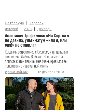
|
На главную
Караван
|
|
историй
2013
Декабрь
Анастасия Трофимова: «На Сергея я
не давила, ультиматум «или я, или
она!» не ставила»
Когда мы встретились с Сергеем, я танцевала в
коллективе Лаймы Вайкуле. Всегда мечтала
попасть к этой певице, мне очень нравился ее
неповторимо изысканный стиль.
Ирина Зайчик
15 декабря 2013