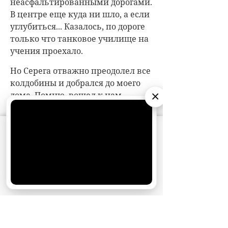
неасфальтированными дорогами.
В центре еще куда ни шло, а если
углубиться... Казалось, по дороге
только что танковое училище на
учения проехало.
Но Серега отважно преодолел все
колдобины и добрался до моего
×
дома. Помню, вошел к нам
улыбающийся, в шапке-ушанке,
усыпанной нерастаявшими
АО «Издательство СЕМЬ ДНЕЙ»
использует
снежинками. Ей-богу, как
cookie
для персонализации сервисов и
настоящий Дед Мороз!
удобства пользователей. Вы можете
запретить сохранение cookie в настройках
Я очень волновалась и долго
своего браузера.
выбирала, в чем пойти в
Хорошо
ресторан: в куртке или пальто?
На это пальто с кроличьим
воротником я долго копила, вот и
решила поразить Сергея своей