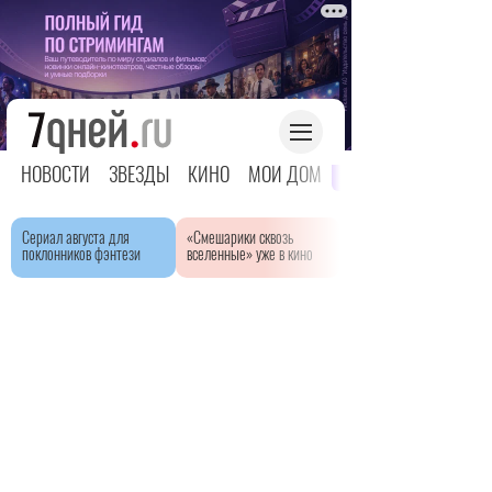
НОВОСТИ
ЗВЕЗДЫ
КИНО
МОЙ ДОМ
ЯРКОЕ ДЕТСТВО
Сериал августа для
«Смешарики сквозь
поклонников фэнтези
вселенные» уже в кино