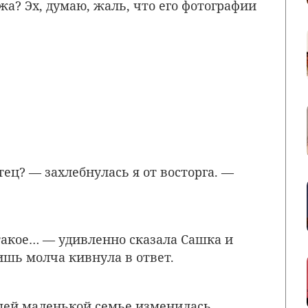
жа? Эх, думаю, жаль, что его фотографии
ец? — захлебнулась я от восторга. —
 такое… — удивленно сказала Сашка и
ишь молча кивнула в ответ.
шей маленькой семье изменилась.