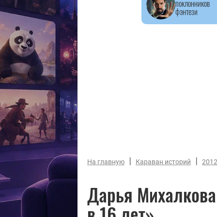
поклонников
фэнтези
|
|
На главную
Караван историй
201
Дарья Михалкова:
в 16 лет»