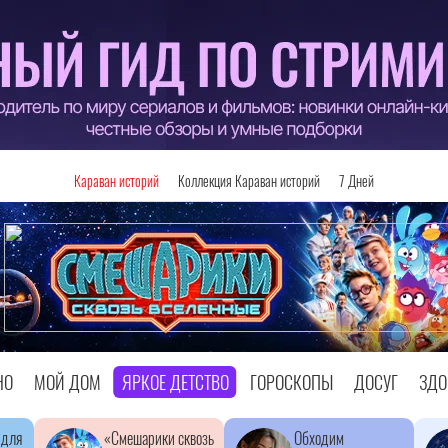
Караван историй
Коллекция Караван историй
7 Дней
НО
МОЙ ДОМ
ЯРКОЕ ДЕТСТВО
ГОРОСКОПЫ
ДОСУГ
ЗДО
 для
«Смешарики сквозь
Обходим