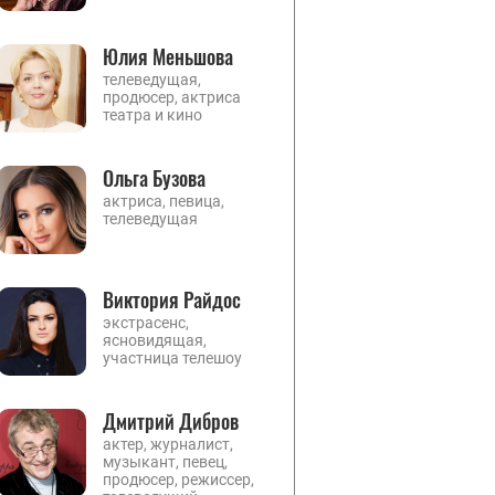
Юлия Меньшова
телеведущая,
продюсер, актриса
театра и кино
Ольга Бузова
актриса, певица,
телеведущая
Виктория Райдос
экстрасенс,
ясновидящая,
участница телешоу
Дмитрий Дибров
актер, журналист,
музыкант, певец,
продюсер, режиссер,