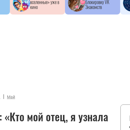
вселенные» уже в
блокировку VK
кино
Знакомств
|
2
Май
 «Кто мой отец, я узнала