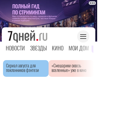
НОВОСТИ
ЗВЕЗДЫ
КИНО
МОЙ ДОМ
ЯРКОЕ ДЕТСТВО
Сериал августа для
«Смешарики сквозь
поклонников фэнтези
вселенные» уже в кино