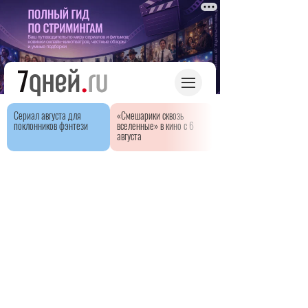
Сериал августа для
«Смешарики сквозь
поклонников фэнтези
вселенные» в кино с 6
августа