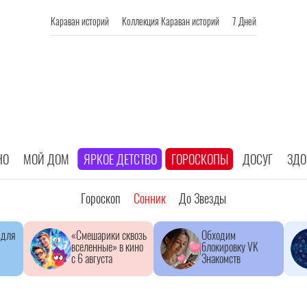
Караван историй
Коллекция Караван историй
7 Дней
НО
МОЙ ДОМ
ЯРКОЕ ДЕТСТВО
ГОРОСКОПЫ
ДОСУГ
ЗДО
Гороскоп
Сонник
До Звезды
 для
«Смешарики сквозь
Обходим
вселенные» в кино
блокировку VK
с 6 августа
Знакомств