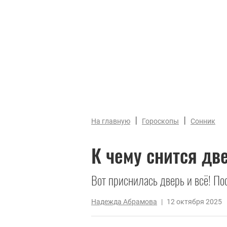
|
|
На главную
Гороскопы
Сонник
К чему снится дв
Вот приснилась дверь и всё! По
Надежда Абрамова
|
12 октября 2025