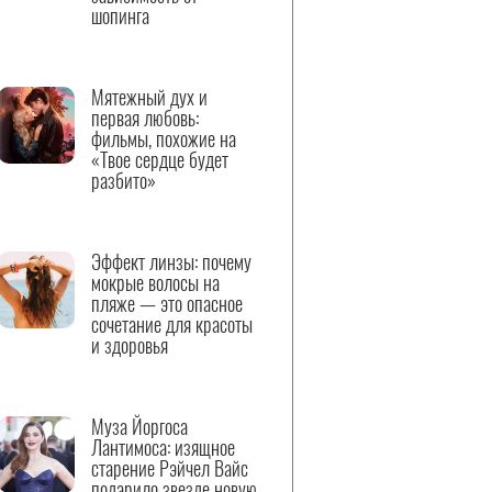
шопинга
Мятежный дух и
первая любовь:
фильмы, похожие на
«Твое сердце будет
разбито»
Эффект линзы: почему
мокрые волосы на
пляже — это опасное
сочетание для красоты
и здоровья
Муза Йоргоса
Лантимоса: изящное
старение Рэйчел Вайс
подарило звезде новую