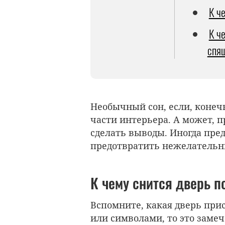
К ч
К ч
спящ
Необычный сон, если, конеч
части интерьера. А может, п
сделать выводы. Иногда пре
предотвратить нежелательн
К чему снится дверь п
Вспомните, какая дверь при
или символами, то это замеч