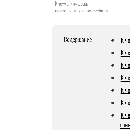
К чему снится дверь
Фото: 123RF/legion-media.ru
Содержание
К ч
К ч
К ч
К ч
К ч
К ч
К ч
сон