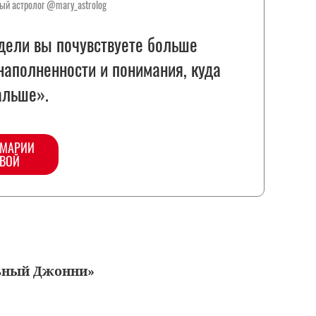
ый астролог @mary_astrolog
дели вы почувствуете больше
наполненности и понимания, куда
дальше».
 МАРИИ
ВОЙ
ьный Джонни»