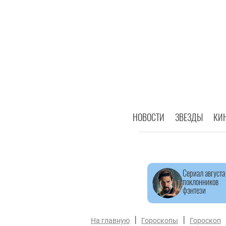
НОВОСТИ
ЗВЕЗДЫ
КИ
Сериал августа
поклонников
фэнтези
|
|
На главную
Гороскопы
Гороскоп