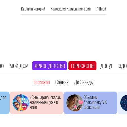
Караван историй
Коллекция Караван историй
7 Дней
НО
МОЙ ДОМ
ЯРКОЕ ДЕТСТВО
ГОРОСКОПЫ
ДОСУГ
ЗДО
Гороскоп
Сонник
До Звезды
 для
«Смешарики сквозь
Обходим
вселенные» уже в
блокировку VK
кино
Знакомств