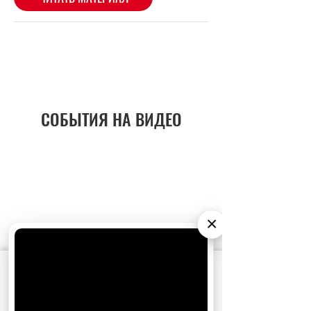
СОБЫТИЯ НА ВИДЕО
×
АО «Издательство СЕМЬ ДНЕЙ»
использует
cookie
для персонализации сервисов и
удобства пользователей. Вы можете
запретить сохранение cookie в настройках