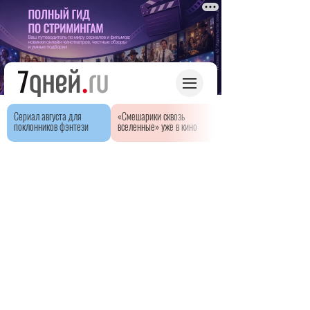
Сериал августа для
«Смешарики сквозь
поклонников фэнтези
вселенные» уже в кино