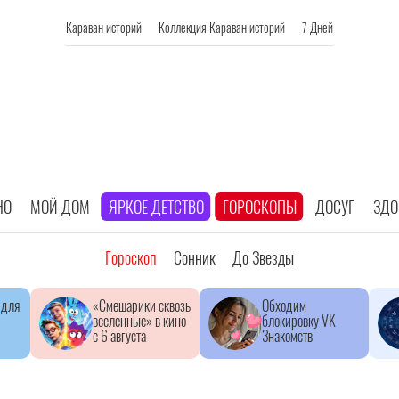
Караван историй
Коллекция Караван историй
7 Дней
НО
МОЙ ДОМ
ЯРКОЕ ДЕТСТВО
ГОРОСКОПЫ
ДОСУГ
ЗДО
Гороскоп
Сонник
До Звезды
 для
«Смешарики сквозь
Обходим
вселенные» в кино
блокировку VK
с 6 августа
Знакомств