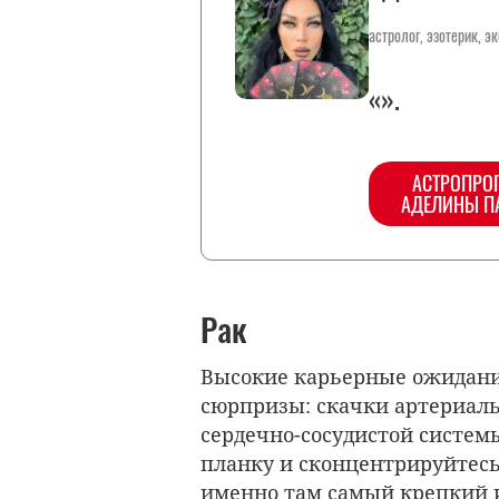
астролог, эзотерик, э
«».
АСТРОПРО
АДЕЛИНЫ П
Рак
Высокие карьерные ожидани
сюрпризы: скачки артериаль
сердечно-сосудистой систем
планку и сконцентрируйтес
именно там самый крепкий 