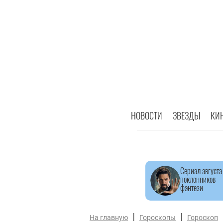
НОВОСТИ
ЗВЕЗДЫ
КИ
Сериал августа
поклонников
фэнтези
|
|
На главную
Гороскопы
Гороскоп