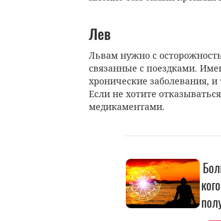
Лев
Львам нужно с осторожност
связанные с поездками. Имен
хронические заболевания, и
Если не хотите отказыватьс
медикаментами.
Бол
кого
пол