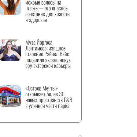
мокрые волосы на
пляже — это опасное
сочетание для красоты
и здоровья
Муза Йоргоса
Лантимоса: изящное
старение Рэйчел Вайс
подарило звезде новую
эру актерской карьеры
«Остров Мечты»
открывает более 30
новых пространств F&B
в уличной части парка