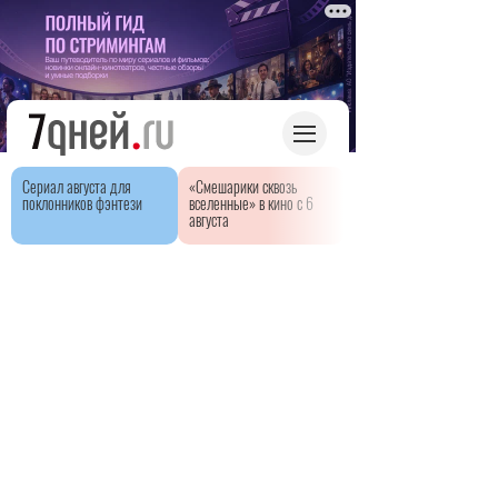
Сериал августа для
«Смешарики сквозь
поклонников фэнтези
вселенные» в кино с 6
августа