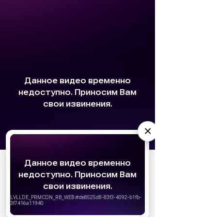
×
АО «Издательство СЕМЬ ДНЕЙ»
использует
cookie
для персонализации сервисов и
удобства пользователей. Вы можете
запретить сохранение cookie в настройках
своего браузера.
Хорошо