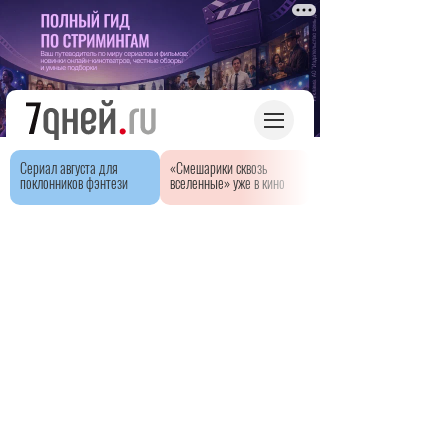
Сериал августа для
«Смешарики сквозь
поклонников фэнтези
вселенные» уже в кино