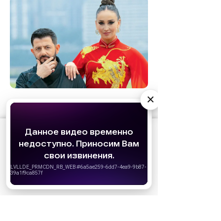
×
11.04.2026
08:00
Звездный стиль
Восточный стиль: от кимоно до
шаровар
АО «Издательство СЕМЬ ДНЕЙ»
использует
cookie
для персонализации сервисов и
удобства пользователей. Вы можете
запретить сохранение cookie в настройках
своего браузера.
предыдущая
следующая
Хорошо
страница
страница