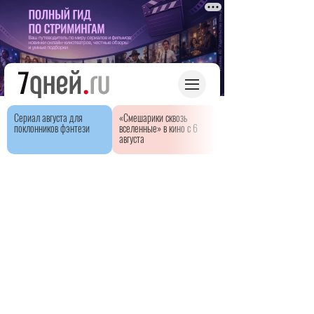
Сериал августа для
«Смешарики сквозь
поклонников фэнтези
вселенные» в кино с 6
августа