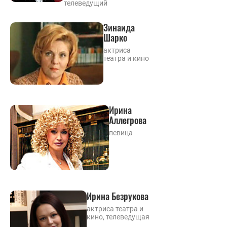
телеведущий
Зинаида
Шарко
актриса
театра и кино
Ирина
Аллегрова
певица
Ирина Безрукова
актриса театра и
кино, телеведущая