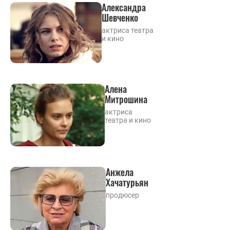
Александра
Шевченко
актриса театра
и кино
Алена
Митрошина
актриса
театра и кино
Анжела
Хачатурьян
продюсер