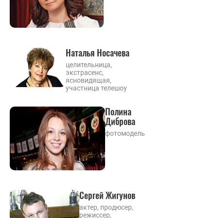
Наталья Носачева
целительница,
экстрасенс,
ясновидящая,
участница телешоу
Полина
Диброва
фотомодель
Сергей Жигунов
актер, продюсер,
режиссер,