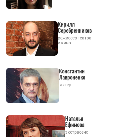
Кирилл
Серебренников
режиссер театра
и кино
Константин
Лавроненко
актер
Наталья
Ефимова
экстрасенс