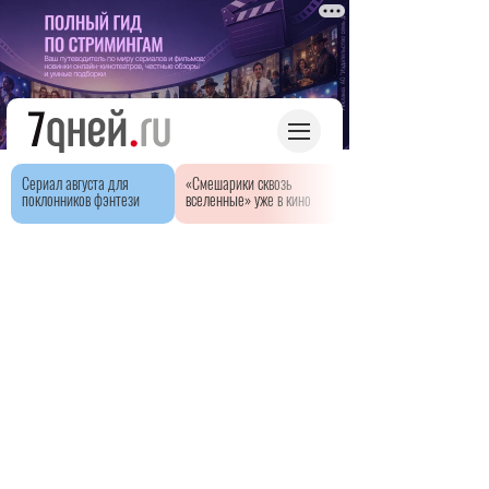
Сериал августа для
«Смешарики сквозь
поклонников фэнтези
вселенные» уже в кино