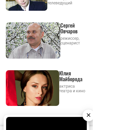
телеведущий
Сергей
Овчаров
режиссер,
сценарист
Юлия
Майборода
актриса
театра и кино
×
Юрий Башмет
альтист,