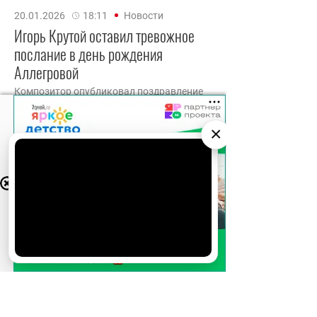
20.01.2026
18:11
Новости
Игорь Крутой оставил тревожное
послание в день рождения
Аллегровой
Композитор опубликовал поздравление
для «шальной императрицы».
×
АО «Издательство СЕМЬ ДНЕЙ»
использует
cookie
для персонализации сервисов и
удобства пользователей. Вы можете
запретить сохранение cookie в настройках
своего браузера.
Хорошо
18.01.2026
19:00
Новости
Ирина Аллегрова отсудила у