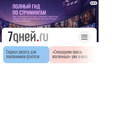
Сериал августа для
«Смешарики сквозь
поклонников фэнтези
вселенные» уже в кино