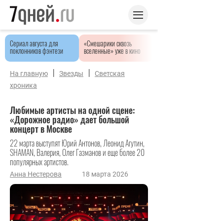
Сериал августа для
«Смешарики сквозь
поклонников фэнтези
вселенные» уже в кино
|
|
На главную
Звезды
Светская
хроника
Любимые артисты на одной сцене:
«Дорожное радио» дает большой
концерт в Москве
22 марта выступят Юрий Антонов, Леонид Агутин,
SHAMAN, Валерия, Олег Газманов и еще более 20
популярных артистов.
Анна Нестерова
18 марта 2026