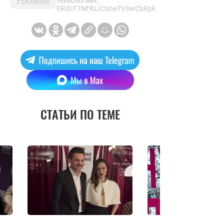
РЕКЛАМА
технологий»,
ERID:F7NfYUJCUneTVSwCbRpk
СТАТЬИ ПО ТЕМЕ