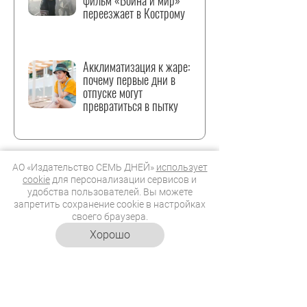
фильм «Война и мир»
переезжает в Кострому
Акклиматизация к жаре:
почему первые дни в
отпуске могут
превратиться в пытку
АО «Издательство СЕМЬ ДНЕЙ»
использует
cookie
для персонализации сервисов и
удобства пользователей. Вы можете
ЗВЕЗДЫ В ТРЕНДЕ
запретить сохранение cookie в настройках
своего браузера.
Хорошо
Вера Алентова
актриса театра и
кино