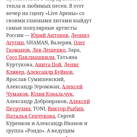
тепла и любимых песен. В этот
вечер на сцену «Live Арены» со
своими главными хитами выйдут
самые популярные артисты
России —
Юрий Антонов
,
Леонид
Агутин
, SHAMAN, Валерия,
Олег
Газманов
,
Лев Лещенко
, Зара,
Сосо Павлиашвили
, Татьяна
Куртукова,
Анита Цой
,
Денис
Клявер
,
Александр Буйнов
,
Ярослав Сумишевский,
Александр Эгромжан,
Алексей
Чумаков
,
Юлия Ковальчук
,
Александр Добронравов,
Алексей
Петрухин
, TONI,
Виктор Рыбин
,
Наталья Сенчукова
, Сергей
Куренков и Александр Иванов и
группа «Рондо». А ведущим