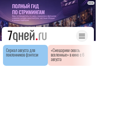
Сериал августа для
«Смешарики сквозь
поклонников фэнтези
вселенные» в кино с 6
августа