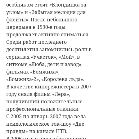
особняком стоят «Блондинка за
углом» и «Забытая мелодия для
флейты». После небольшого
перерыва в 1990-е годы
продолжает активно сниматься.
Среди работ последнего
десятилетия запомнились роли в
сериалах «Участок», «Мой», в
ситкоме «Люба, дети и завод»,
фильмах «Бомжиха»,
«Бомжиха-2», «Королева льда».
В качестве кинорежиссера в 2007
году сняла фильм «Лера»,
получивший положительные
профессиональные отклики
С 2005 по январь 2007 года вела
психологическое ток-шоу «Две
правды» на канале НТВ.
В 2006 году в паре с фигуристом