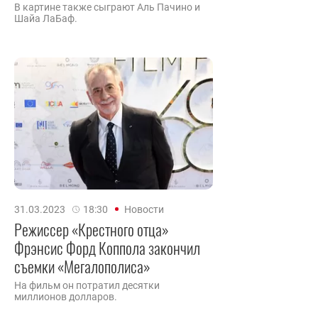
В картине также сыграют Аль Пачино и
Шайа ЛаБаф.
31.03.2023
18:30
Новости
Режиссер «Крестного отца»
Фрэнсис Форд Коппола закончил
съемки «Мегалополиса»
На фильм он потратил десятки
миллионов долларов.