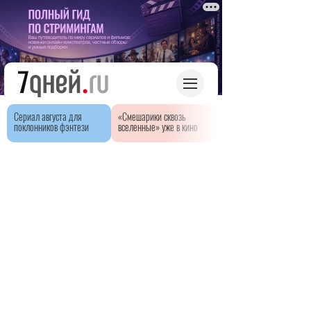
Сериал августа для
«Смешарики сквозь
поклонников фэнтези
вселенные» уже в кино