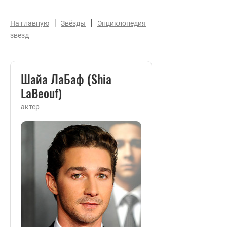
|
|
На главную
Звёзды
Энциклопедия
звезд
Шайа ЛаБаф (Shia
LaBeouf)
актер