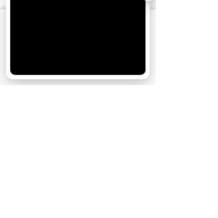
АО «Издательство СЕМЬ ДНЕЙ»
использует
cookie
для персонализации сервисов и
удобства пользователей. Вы можете
запретить сохранение cookie в настройках
своего браузера.
Хорошо
21.01.2023
15:07
Рецензии
«Опасная иллюзия»:
психоделическая комедия про
любовь, сбивающую с ног
Спустя 10 лет фильм с Шайей ЛаБафом,
Мадсом Миккельсеном и Тилем
Швайгером выходит в повторный прокат.