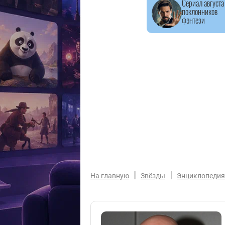
Сериал августа
поклонников
фэнтези
|
|
На главную
Звёзды
Энциклопедия