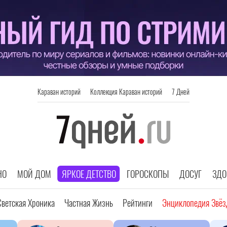
Караван историй
Коллекция Караван историй
7 Дней
НО
МОЙ ДОМ
ЯРКОЕ ДЕТСТВО
ГОРОСКОПЫ
ДОСУГ
ЗДО
Светская Хроника
Частная Жизнь
Рейтинги
Энциклопедия Звёз