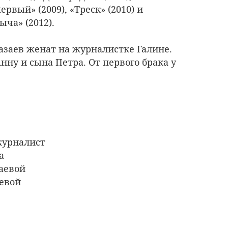
рвый» (2009), «Треск» (2010) и
ча» (2012).
азаев женат на журналистке Галине.
ну и сына Петра. От первого брака у
журналист
а
аевой
евой