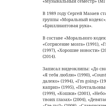
«Музыкальный семестр» (МГУ
В 1989 году Сергей Мазаев с
группы «Моральный кодекс»,
«Бриллиантовая рука».
В составе «Морального коде
«Сотрясение мозга» (1991), «
(1997), «Хорошие новости» (2
(2014).
Записал видеоклипы: «До свид
«Я тебя люблю» (1990), «Count
далеко» (1994), «I'm going» (
каприз» (1995), «Почтальоны
(1999), «Кошки» (2001), «Небо
твоих глазах» (2004), «Девята
«Где ты?» (2008), «Славянские