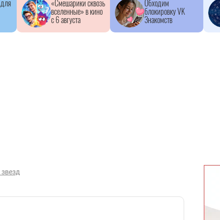
 для
«Смешарики сквозь
Обходим
вселенные» в кино
блокировку VK
с 6 августа
Знакомств
 звезд