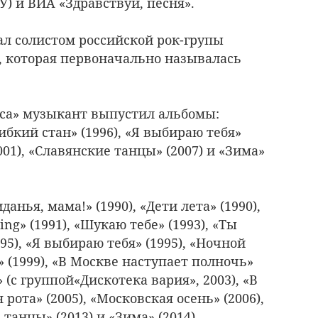
) и ВИА «Здравствуй, песня».
тал солистом российской рок-групы
 которая первоначально называлась
кса» музыкант выпустил альбомы:
Гибкий стан» (1996), «Я выбираю тебя»
001), «Славянские танцы» (2007) и «Зима»
анья, мама!» (1990), «Дети лета» (1990),
ing» (1991), «Шукаю тебе» (1993), «Ты
1995), «Я выбираю тебя» (1995), «Ночной
» (1999), «В Москве наступает полночь»
» (с группой«Дискотека вария», 2003), «В
я рота» (2005), «Московская осень» (2006),
 танцы» (2013) и «Зима» (2014).