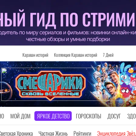
Караван историй
Коллекция Караван историй
7 Дней
НО
МОЙ ДОМ
ЯРКОЕ ДЕТСТВО
ГОРОСКОПЫ
ДОСУГ
ЗДО
Светская Хроника
Частная Жизнь
Рейтинги
Энциклопедия Звёз