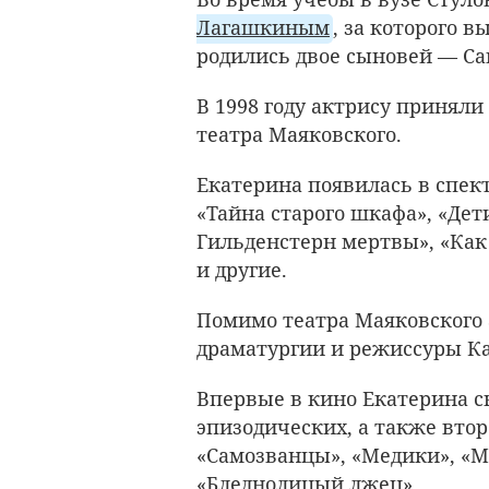
Лагашкиным
, за которого в
родились двое сыновей — Са
В 1998 году актрису приняли
театра Маяковского.
Екатерина появилась в спект
«Тайна старого шкафа», «Де
Гильденстерн мертвы», «Как
и другие.
Помимо театра Маяковского 
драматургии и режиссуры К
Впервые в кино Екатерина сн
эпизодических, а также вто
«Самозванцы», «Медики», «М
«Бледнолицый лжец».