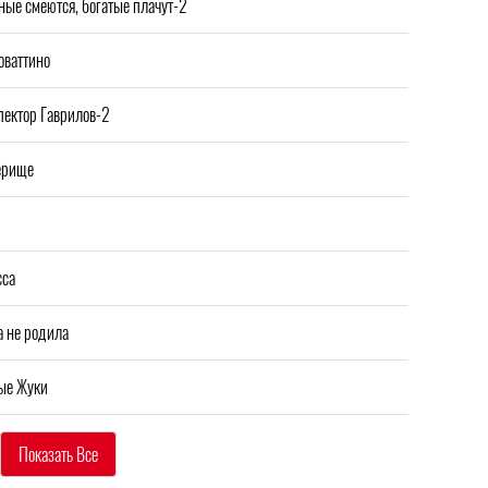
ные смеются, богатые плачут-2
оваттино
пектор Гаврилов-2
ёрище
сса
а не родила
ые Жуки
Показать Все