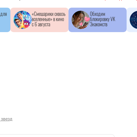
 для
«Смешарики сквозь
Обходим
вселенные» в кино
блокировку VK
с 6 августа
Знакомств
 звезд