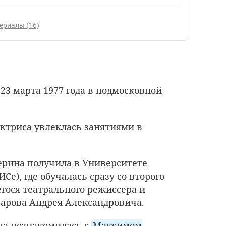
ериалы (16)
23 марта 1977 года в подмосковной
актриса увлеклась занятиями в
ерина получила в Университете
Се), где обучалась сразу со второго
гося театрального режиссера и
чарова Андрея Александровича.
ова познакомилась с
Максимом