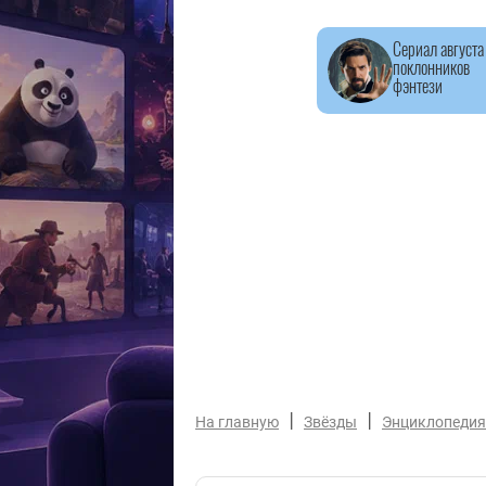
Сериал августа
поклонников
фэнтези
|
|
На главную
Звёзды
Энциклопедия