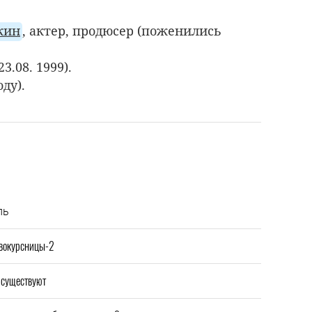
кин
, актер, продюсер (поженились
3.08. 1999).
оду).
ль
вокурсницы-2
 существуют