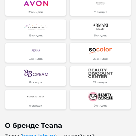
33 скидки
31 скидка
19 скидок
5 скидок
31 скидка
26 скидок
0 скидок
27 скидок
0 скидок
0 скидок
О бренде Teana
Teana (
teana-labs.ru
) — российский