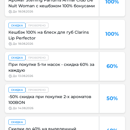
Аромат Sterling Parfums Armaf Club De
100%
Nuit Woman с кешбэком 100% бонусами
до
18.08.2026
СКИДКА
ПРОВЕРЕНО
Кешбэк 100% на блеск для губ Clarins
100%
Lip Perfector
до
18.08.2026
СКИДКА
ПРОВЕРЕНО
При покупке 5-ти масок - скидка 60% за
60%
каждую
до
13.08.2026
СКИДКА
ПРОВЕРЕНО
-50% скидка при покупке 2-х ароматов
50%
100BON
до
14.08.2026
СКИДКА
Скидки до 40% на выделенный