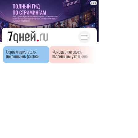
Сериал августа для
«Смешарики сквозь
поклонников фэнтези
вселенные» уже в кино