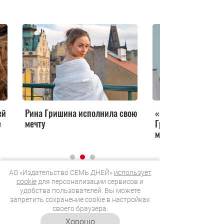
ей
Рина Гришина исполнила свою
«Это ваша мама?»
е
мечту
Гришину раскрити
макияжа
АО «Издательство СЕМЬ ДНЕЙ»
использует
cookie
для персонализации сервисов и
удобства пользователей. Вы можете
запретить сохранение cookie в настройках
своего браузера.
Хорошо