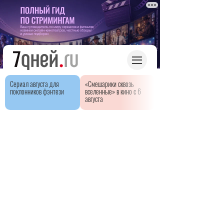
Сериал августа для
«Смешарики сквозь
поклонников фэнтези
вселенные» в кино с 6
августа