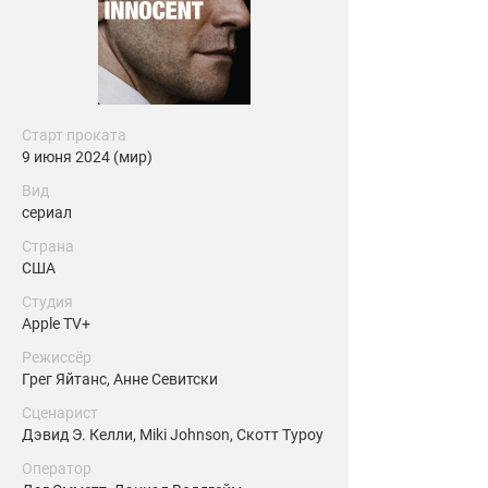
Старт проката
9 июня 2024 (мир)
Вид
сериал
Страна
США
Студия
Apple TV+
Режиссёр
Грег Яйтанс, Анне Севитски
Сценарист
Дэвид Э. Келли, Miki Johnson, Скотт Туроу
Оператор