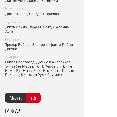
Даг Эмметт, Дэниэл Волдгейм
Композитор
Дэнни Бенси, Сондер Юрриаанс
Художник
Джон Пэйно, Сара М. Потт, Джоанна
Арган
Монтаж
Тревор Бэйкер, Элинор Инфанте, Райан
Джонс
Актёры
Питер Сарсгаард
,
Джейк Джилленхол
,
Элизабет Марвел
, О. Т. Фагбенли, Билл
Кэмп, Рут Негга, Чейз Инфинити, Ренате
Реинсве, Кингстон Руми Сауфвик
7days.ru
7.5
IMDb
7.7