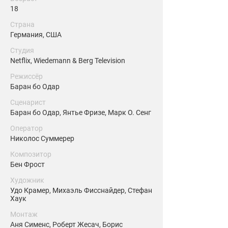
18
Страна
Германия, США
Студия
Netflix, Wiedemann & Berg Television
Режиссёр
Баран бо Одар
Сценарист
Баран бо Одар, Янтье Фризе, Марк О. Сенг
Оператор
Николос Суммерер
Композитор
Бен Фрост
Художник
Удо Крамер, Михаэль Фисснайдер, Стефан
Хаук
Монтаж
Аня Сименс, Роберт Жесач, Борис