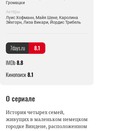
Громацки
Актёры
Луис Хофманн, Майя Шене, Каролина
Эйхгорн, Лиза Викари, Йордис Трибель
7days.ru
8.1
IMDb
8.8
Кинопоиск
8.1
О сериале
История четырех семей,
живущих в маленьком немецком
городке Виндене, расположенном