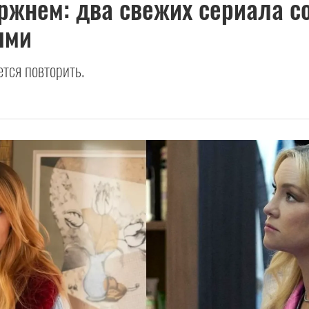
ржнем: два свежих сериала с
ями
тся повторить.