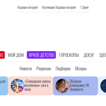
Караван историй
Коллекция Караван историй
7 Дней
НО
МОЙ ДОМ
ЯРКОЕ ДЕТСТВО
ГОРОСКОПЫ
ДОСУГ
ЗДО
Новости
Рецензии
Подборки
Обзоры
 для
«Смешарики сквозь
Обходим
вселенные» уже в
блокировку VK
кино
Знакомств