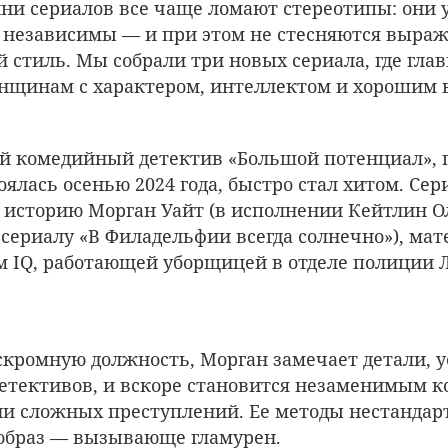
ини сериалов все чаще ломают стереотипы: они 
независимы — и при этом не стесняются выраж
й стиль. Мы собрали три новых сериала, где гла
нщинам с характером, интеллектом и хорошим 
й комедийный детектив «Большой потенциал», 
оялась осенью 2024 года, быстро стал хитом. Сер
 историю Морган Уайт (в исполнении Кейтлин О
 сериалу «В Филадельфии всегда солнечно»), ма
 IQ, работающей уборщицей в отделе полиции Л
скромную должность, Морган замечает детали, 
етективов, и вскоре становится незаменимым 
и сложных преступлений. Ее методы нестандар
 образ — вызывающе гламурен.