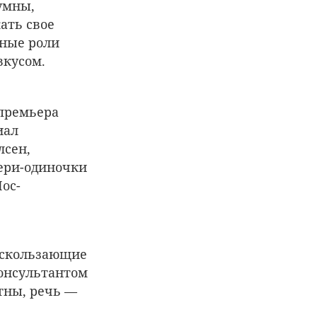
умны,
ать свое
вные роли
вкусом.
премьера
иал
лсен,
тери-одиночки
ос-
ускользающие
консультантом
тны, речь —