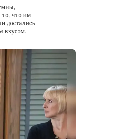
умны,
то, что им
ли достались
м вкусом.