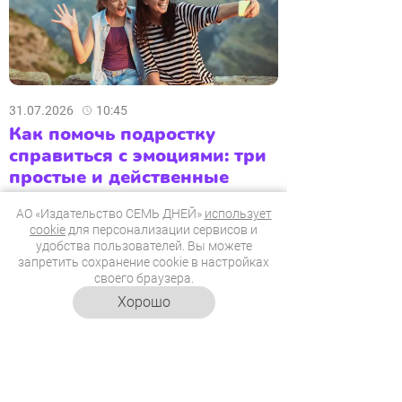
31.07.2026
10:45
Как помочь подростку
справиться с эмоциями: три
простые и действенные
техники
АО «Издательство СЕМЬ ДНЕЙ»
использует
Рина и Фил подготовили практические
cookie
для персонализации сервисов и
инструменты, которые научат
удобства пользователей. Вы можете
осознанно реагировать на стресс и
запретить сохранение cookie в настройках
своего браузера.
тревогу.
Хорошо