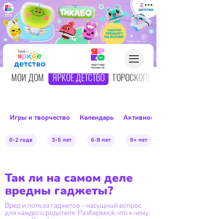
О
МОЙ ДОМ
ЯРКОЕ ДЕТСТВО
ГОРОСКОПЫ
Игры и творчество
Календарь
Активное детство
0-2 года
3-5 лет
6-8 лет
9+ лет
Так ли на самом деле
вредны гаджеты?
Вред и польза гаджетов – насущный вопрос
для каждого родителя. Разберемся, что к чему,