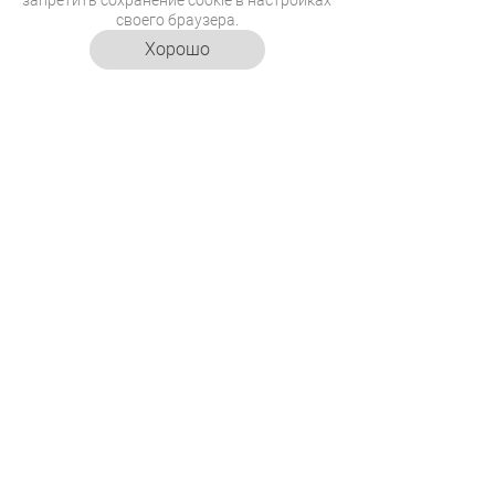
запретить сохранение cookie в настройках
своего браузера.
Хорошо
07.08.2026
11:18
Чтение с интонацией – учим
ребенка читать
выразительно
Как превратить обычное чтение в
увлекательное представление?
Расскажет Дедушка Рубус.