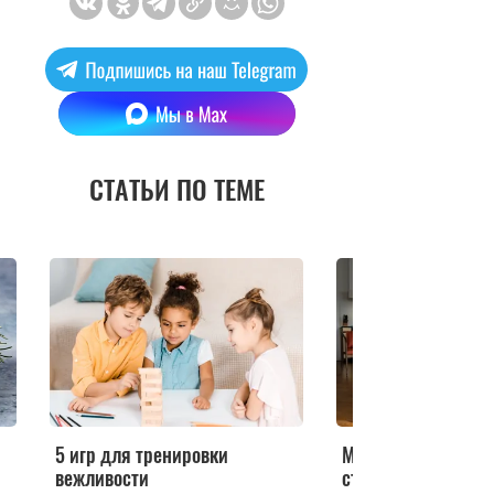
СТАТЬИ ПО ТЕМЕ
5 игр для тренировки
Магия плохих слов
вежливости
стоит их употребл