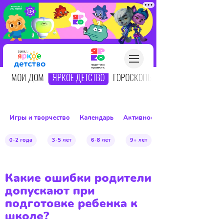
О
МОЙ ДОМ
ЯРКОЕ ДЕТСТВО
ГОРОСКОПЫ
Игры и творчество
Календарь
Активное детство
0-2 года
3-5 лет
6-8 лет
9+ лет
Какие ошибки родители
допускают при
подготовке ребенка к
школе?