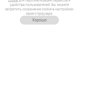
cookie
для персонализации сервисов и
удобства пользователей. Вы можете
запретить сохранение cookie в настройках
своего браузера.
Хорошо
30.07.2026
15:45
Фотоохота – занимательная
прогулка
Эдди и Рок знают, как превратить
обычную прогулку в увлекательный
квест и развить внимательность.