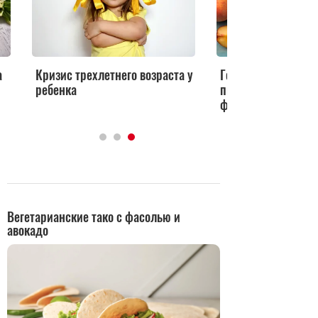
а
Кризис трехлетнего возраста у
Готовим детские 
ребенка
пюре с сезонными 
фруктами