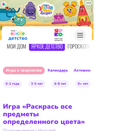
О
МОЙ ДОМ
ЯРКОЕ ДЕТСТВО
ГОРОСКОПЫ
Игры и творчество
Календарь
Активное детство
0-2 года
3-5 лет
6-8 лет
9+ лет
Игра «Раскрась все
предметы
определенного цвета»
Поиграем вместе с Мисолей!