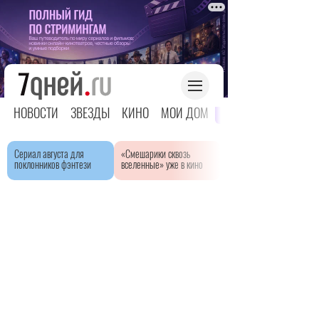
НОВОСТИ
ЗВЕЗДЫ
КИНО
МОЙ ДОМ
ЯРКОЕ ДЕТСТВО
Сериал августа для
«Смешарики сквозь
поклонников фэнтези
вселенные» уже в кино