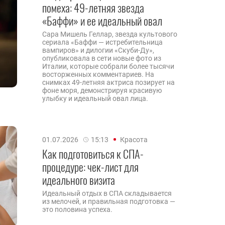
помеха: 49-летняя звезда
«Баффи» и ее идеальный овал
Сара Мишель Геллар, звезда культового
сериала «Баффи — истребительница
вампиров» и дилогии «Скуби-Ду»,
опубликовала в сети новые фото из
Италии, которые собрали более тысячи
восторженных комментариев. На
снимках 49-летняя актриса позирует на
фоне моря, демонстрируя красивую
улыбку и идеальный овал лица.
01.07.2026
15:13
Красота
Как подготовиться к СПА-
процедуре: чек-лист для
идеального визита
Идеальный отдых в СПА складывается
из мелочей, и правильная подготовка —
это половина успеха.