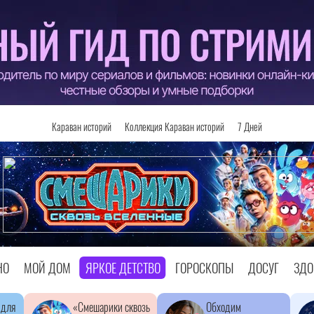
Караван историй
Коллекция Караван историй
7 Дней
НО
МОЙ ДОМ
ЯРКОЕ ДЕТСТВО
ГОРОСКОПЫ
ДОСУГ
ЗДО
 для
«Смешарики сквозь
Обходим