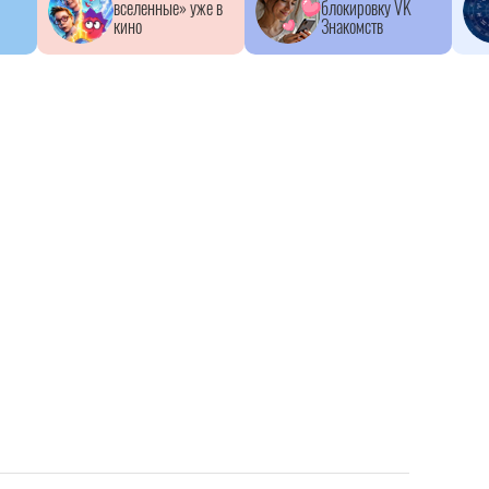
вселенные» уже в
блокировку VK
кино
Знакомств