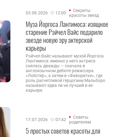
Секреты
03.08.2026
12:00
красоты звезд
Муза Йоргоса Лантимоса: изящное
старение Рэйчел Вайс подарило
звезде новую эру актерской
карьеры
Рэйчел Вайс называют музой Йоргоса
Лантимоса: именно у него актриса
снялась дважды — сначала в
англоязычном дебюте режиссера
«Лобстер», а затем в «Фаворитке», где
роль расчетливой герцогини Мальборо
называют едва ли не лучшей в ее
карьере.
Советы
17.07.2026
07:42
родителям
5 простых советов красоты для