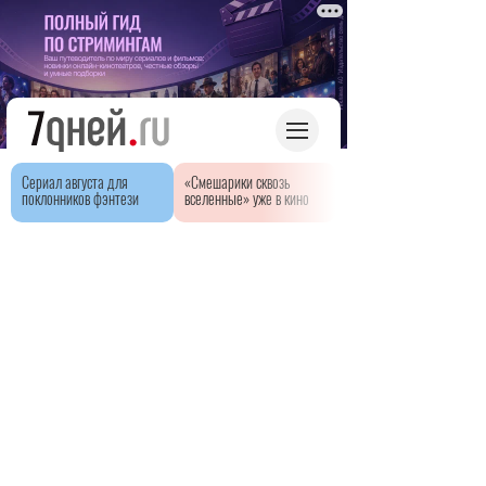
Сериал августа для
«Смешарики сквозь
поклонников фэнтези
вселенные» уже в кино