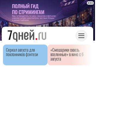
Сериал августа для
«Смешарики сквозь
поклонников фэнтези
вселенные» в кино с 6
августа