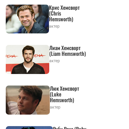
Крис Хемсворт
(Chris
Hemsworth)
актер
Лиам Хемсворт
(Liam Hemsworth)
актер
Люк Хемсворт
(Luke
Hemsworth)
актер