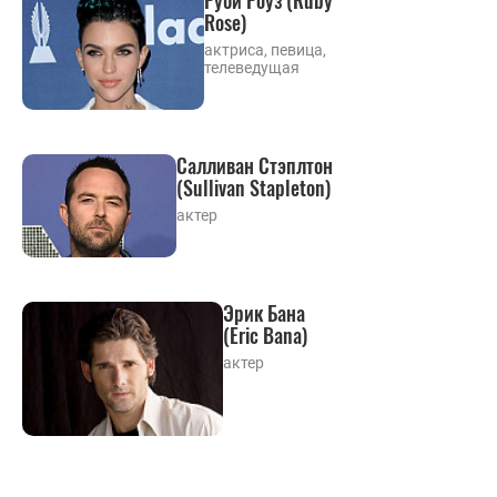
Руби Роуз (Ruby
Rose)
актриса, певица,
телеведущая
Салливан Стэплтон
(Sullivan Stapleton)
актер
Эрик Бана
(Eric Bana)
актер