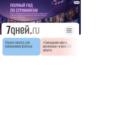
Сериал августа для
«Смешарики сквозь
поклонников фэнтези
вселенные» в кино с 6
августа