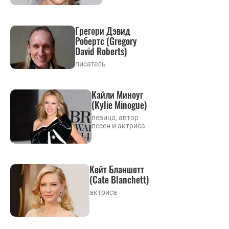
Грегори Дэвид
Робертс (Gregory
David Roberts)
писатель
Кайли Миноуг
(Kylie Minogue)
певица, автор
песен и актриса
Кейт Бланшетт
(Cate Blanchett)
актриса