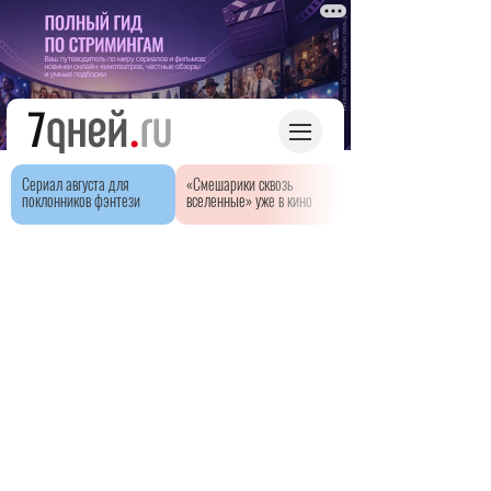
Сериал августа для
«Смешарики сквозь
поклонников фэнтези
вселенные» уже в кино