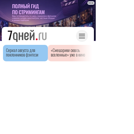
Сериал августа для
«Смешарики сквозь
поклонников фэнтези
вселенные» уже в кино