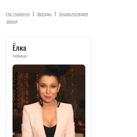
|
|
На главную
Звёзды
Энциклопедия
звезд
Ёлка
певица