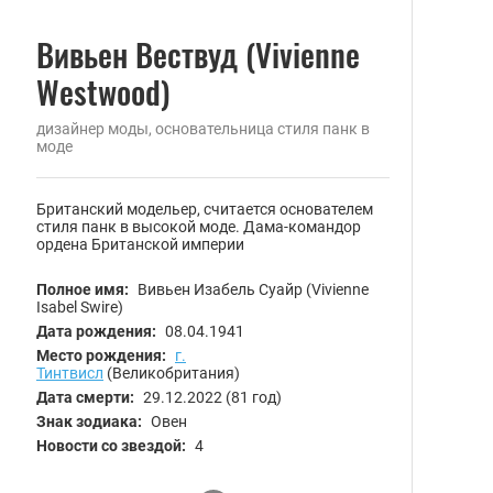
Вивьен Вествуд (Vivienne
Westwood)
дизайнер моды, основательница стиля панк в
моде
Британский модельер, считается основателем
стиля панк в высокой моде. Дама-командор
ордена Британской империи
Полное имя:
Вивьен Изабель Суайр (Vivienne
Isabel Swire)
Дата рождения:
08.04.1941
Место рождения:
г.
Тинтвисл
(Великобритания)
Дата смерти:
29.12.2022
(81 год)
Знак зодиака:
Овен
Новости со звездой:
4