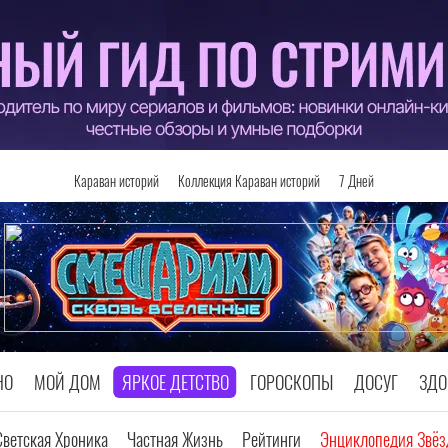
Караван историй
Коллекция Караван историй
7 Дней
НО
МОЙ ДОМ
ЯРКОЕ ДЕТСТВО
ГОРОСКОПЫ
ДОСУГ
ЗДО
Светская Хроника
Частная Жизнь
Рейтинги
Энциклопедия Звёз