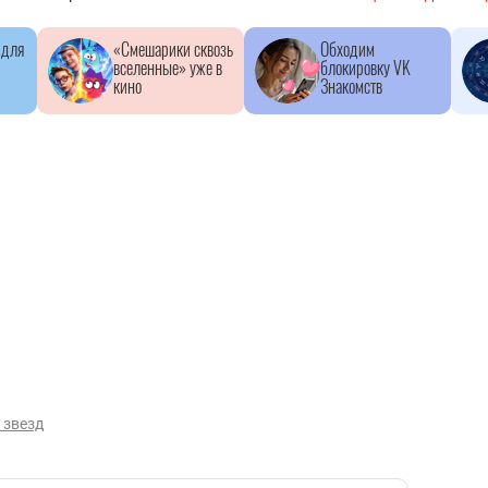
 для
«Смешарики сквозь
Обходим
вселенные» уже в
блокировку VK
кино
Знакомств
 звезд