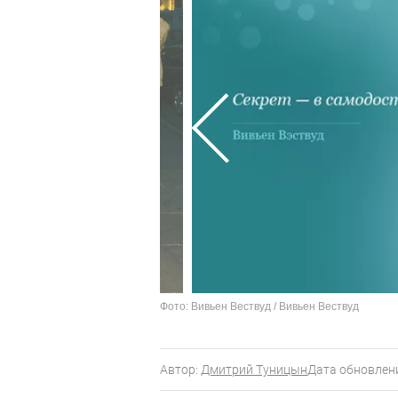
Фото: Вивьен Вествуд / Вивьен Вествуд
Автор:
Дмитрий Туницын
Дата обновлени