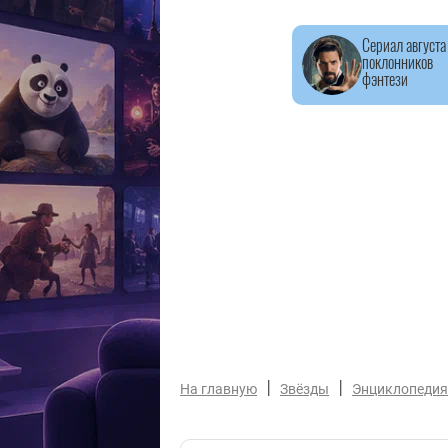
Сериал августа
поклонников
фэнтези
|
|
На главную
Звёзды
Энциклопедия