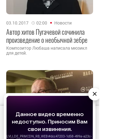
03.10.2017
02:00
Новости
Автор хитов Пугачевой сочинила
произведение о необычной зебре
Композитор Любаша написала мюзикл
для детей.
×
АО «Издательство СЕМЬ ДНЕЙ»
использует
cookie
для персонализации сервисов и
удобства пользователей. Вы можете
запретить сохранение cookie в настройках
своего браузера.
21.01.2017
21:00
Новости