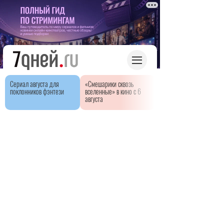
Сериал августа для
«Смешарики сквозь
поклонников фэнтези
вселенные» в кино с 6
августа