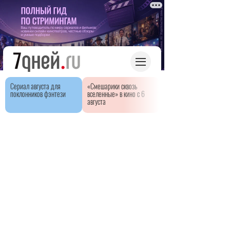
Сериал августа для
«Смешарики сквозь
поклонников фэнтези
вселенные» в кино с 6
августа