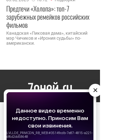
Предтечи «Холопа»: топ-7
зарубежных ремейков российских
фильмов
Канадская «Пиковая дама», китайский
мэр Чичиков и «Ирония судьбы» по-
американски.
×
НОВОСТИ
АО «Издательство СЕМЬ ДНЕЙ»
использует
cookie
для персонализации сервисов и
удобства пользователей. Вы можете
ЗВЕЗДЫ
запретить сохранение cookie в настройках
своего браузера.
КИНО