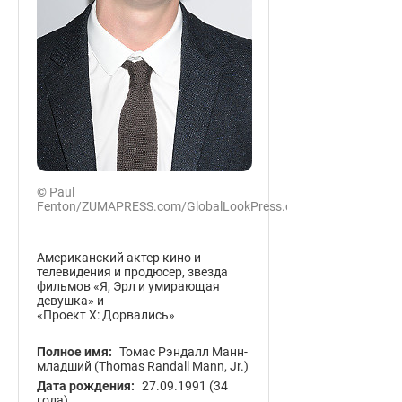
© Paul
Fenton/ZUMAPRESS.com/GlobalLookPress.com
Американский актер кино и
телевидения и продюсер, звезда
фильмов «Я, Эрл и умирающая
девушка» и
«Проект X: Дорвались»
Полное имя:
Томас Рэндалл Манн-
младший (Thomas Randall Mann, Jr.)
Дата рождения:
27.09.1991
(34
года)