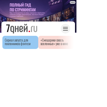
Сериал августа для
«Смешарики сквозь
поклонников фэнтези
вселенные» уже в кино