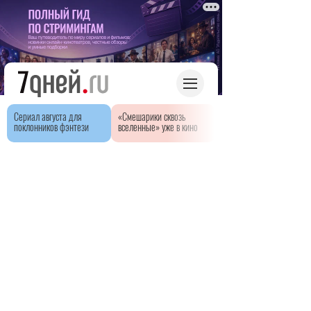
Сериал августа для
«Смешарики сквозь
поклонников фэнтези
вселенные» уже в кино