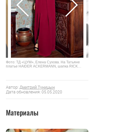
Фото: ТД «ЦУМ», Елена Сухова. На Татьяне
платье HAIDER ACKERMANN, шапка RICK
OWENS, топ NUDE
Автор:
Дмитрий Туницын
Дата обновления: 05.05.2020
Материалы