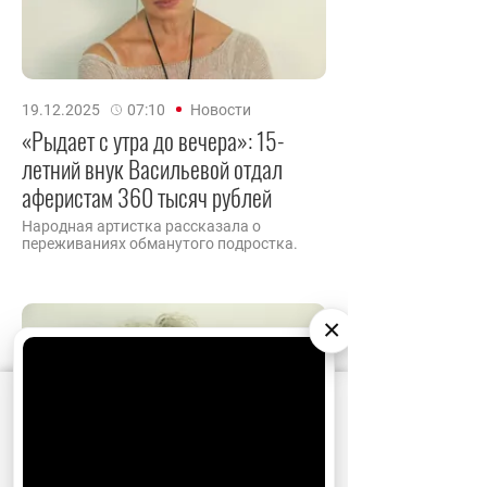
19.12.2025
07:10
Новости
«Рыдает с утра до вечера»: 15-
летний внук Васильевой отдал
аферистам 360 тысяч рублей
Народная артистка рассказала о
переживаниях обманутого подростка.
×
АО «Издательство СЕМЬ ДНЕЙ»
использует
cookie
для персонализации сервисов и
удобства пользователей. Вы можете
запретить сохранение cookie в настройках
своего браузера.