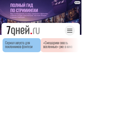
Сериал августа для
«Смешарики сквозь
поклонников фэнтези
вселенные» уже в кино