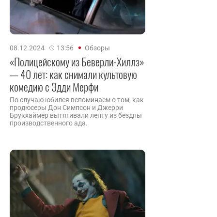
08.12.2024
13:56
Обзоры
«Полицейскому из Беверли-Хиллз»
— 40 лет: как снимали культовую
комедию с Эдди Мерфи
По случаю юбилея вспоминаем о том, как
продюсеры Дон Симпсон и Джерри
Брукхаймер вытягивали ленту из бездны
производственного ада.