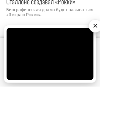
Сталлоне создавал «Рокки»
Биографическая драма будет называться
«Я играю Рокки».
×
АО «Издательство СЕМЬ ДНЕЙ»
использует
cookie
для персонализации сервисов и
удобства пользователей. Вы можете
запретить сохранение cookie в настройках
своего браузера.
Хорошо
02.04.2024
21:15
Новости
Начались съемки второго сезона
«Короля Талсы» с Сильвестром
Сталлоне
Актер вернется к роли главы нью-
йоркской мафии.