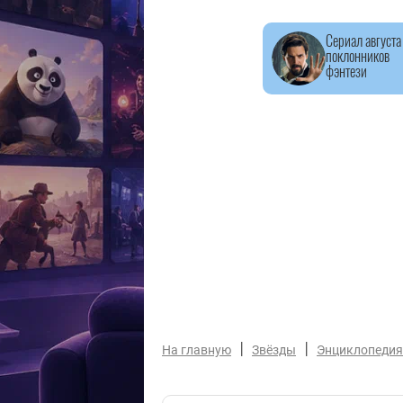
Сериал августа
поклонников
фэнтези
|
|
На главную
Звёзды
Энциклопедия