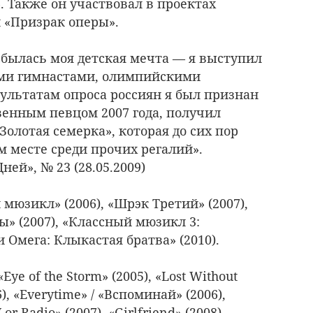
. Также он участвовал в проектах
и «Призрак оперы».
 сбылась моя детская мечта — я выступил
ми гимнастами, олимпийскими
зультатам опроса россиян я был признан
енным певцом 2007 года, получил
олотая семерка», которая до сих пор
м месте среди прочих регалий».
ней», № 23 (28.05.2009)
юзикл» (2006), «Шрэк Третий» (2007),
» (2007), «Классный мюзикл 3:
 Омега: Клыкастая братва» (2010).
e of the Storm» (2005), «Lost Without
6), «Everytime» / «Вспоминай» (2006),
or Radio» (2007), «Girlfriend» (2008),