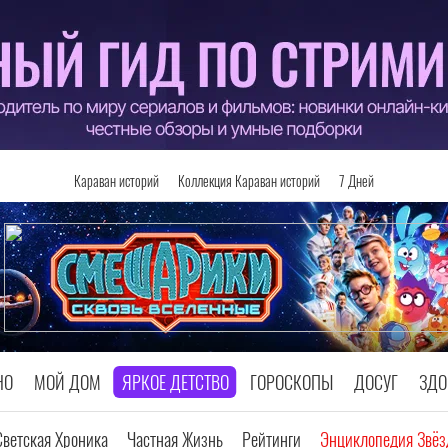
Караван историй
Коллекция Караван историй
7 Дней
НО
МОЙ ДОМ
ЯРКОЕ ДЕТСТВО
ГОРОСКОПЫ
ДОСУГ
ЗДО
Светская Хроника
Частная Жизнь
Рейтинги
Энциклопедия Звёз