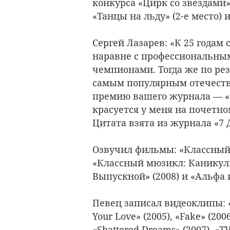
конкурса «Цирк со звездами»
«Танцы на льду» (2-е место) 
Сергей Лазарев: «К 25 годам
наравне с профессиональны
чемпионами. Тогда же по ре
самым популярным отечеств
премию вашего журнала — «З
красуется у меня на почетно
Цитата взята из журнала «7 Д
Озвучил фильмы: «Классный м
«Классный мюзикл: Каникулы
Выпускной» (2008) и «Альфа и
Певец записал видеоклипы: «Ey
Your Love» (2005), «Fake» (200
«Shattered Dreams» (2007), «TV 