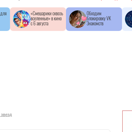
 для
«Смешарики сквозь
Обходим
вселенные» в кино
блокировку VK
с 6 августа
Знакомств
 звезд