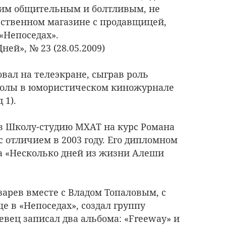
аким общительным и болтливым, не
ьственном магазине с продавщицей,
«Непоседах».
ней», № 23 (28.05.2009)
овал на телеэкране, сыграв роль
колы в юмористическом киножурнале
 1).
 в Школу-студию МХАТ на курс Романа
с отличием в 2003 году. Его дипломном
а «Несколько дней из жизни Алеши
азарев вместе с Владом Топаловым, с
е в «Непоседах», создал группу
певец записал два альбома: «Freeway» и