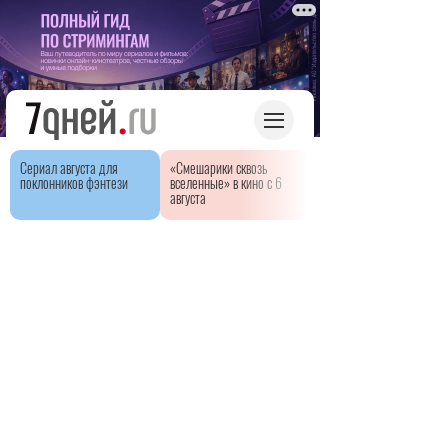
Сериал августа для
«Смешарики сквозь
поклонников фэнтези
вселенные» в кино с 6
августа