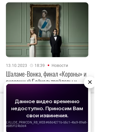
13.10.2023
18:39
Новости
Шаламе-Вонка, финал «Короны» и
сказочный Байкал: трейлеры и
×
кадры со 9 по 13 октября
Самые интересные премьеры недели.
АО «Издательство СЕМЬ ДНЕЙ»
использует
cookie
для персонализации сервисов и
удобства пользователей. Вы можете
запретить сохранение cookie в настройках
своего браузера.
Хорошо